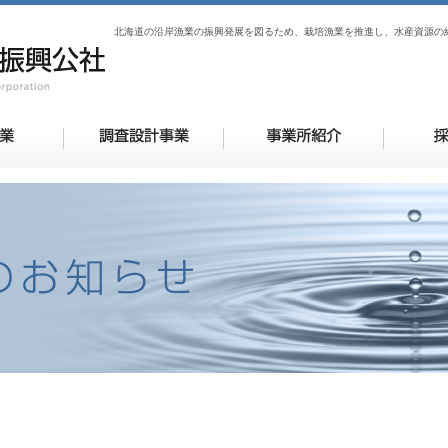
北海道の沿岸漁業の振興発展を図るため、栽培漁業を推進し、水産資源の