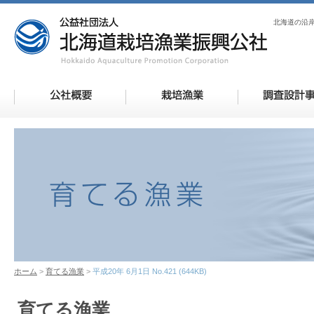
北海道の沿
ホーム
育てる漁業
平成20年 6月1日 No.421 (644KB)
育てる漁業