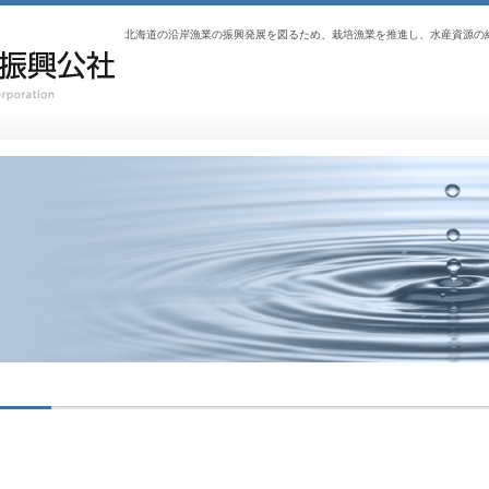
北海道の沿岸漁業の振興発展を図るため、栽培漁業を推進し、水産資源の