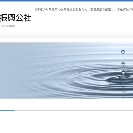
北海道の沿岸漁業の振興発展を図るため、栽培漁業を推進し、水産資源の